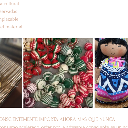
a cultural
eservadas
mplazable
del material
ONSCIENTEMENTE IMPORTA AHORA MÁS QUE NUNCA
nsumo acelerado, optar por la artesanía consciente es un act