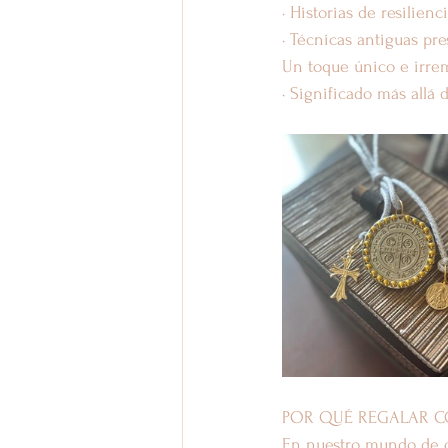
· Historias de resilienci
· Técnicas antiguas pr
Un toque único e irre
· Significado más allá 
POR QUÉ REGALAR C
En nuestro mundo de co